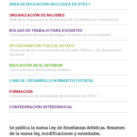
ÁREA DE EDUCACIÓN INCLUSIVA DE STES-I
ORGANIZACIÓN DE MUJERES
Web de la Organización de Mujeres de Confederación Intersindical
BOLSAS DE TRABAJO PARA DOCENTES
Convocatoria de bolsas de trabajo en todas las comunidades
OPOSICIONES EN TODO EL ESTADO
Situación de las convocatorias de Empleo Público, y de Oposiciones
docentes
EDUCACIÓN EN EL EXTERIOR
Convocatorias, resoluciones, listados…
LOMLOE | DESARROLLO NORMATIVO ESTATAL
FORMACIÓN
Convocatorias de actividades de formación de STEs-i
CONFEDERACIÓN INTERSINDICAL
Se publica la nueva Ley de Enseñanzas Artísticas. Resumen
de la nueva ley, modificaciones y novedades.