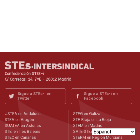
Confederación STES-i
C/ Carretas, 14, 7ºE - 28012 Madrid
Sigue a STEs-i en
Sigue a STEs-i en
Twitter
Facebook
USTEA en Andalucía
STEG en Galiza
STEA en Aragón
STE-Rioja en La Rioja
SUATEA en Asturias
STEM en Madrid
STEI en Illes Balears
SATE-STEs en Melilla
STEC en Canarias
STERM en Región Murciana