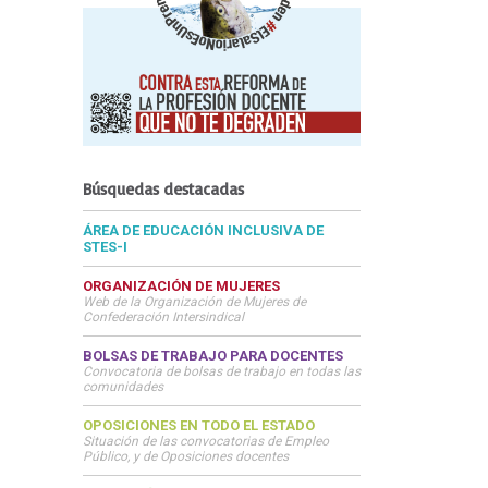
Búsquedas destacadas
ÁREA DE EDUCACIÓN INCLUSIVA DE
STES-I
ORGANIZACIÓN DE MUJERES
Web de la Organización de Mujeres de
Confederación Intersindical
BOLSAS DE TRABAJO PARA DOCENTES
Convocatoria de bolsas de trabajo en todas las
comunidades
OPOSICIONES EN TODO EL ESTADO
Situación de las convocatorias de Empleo
Público, y de Oposiciones docentes