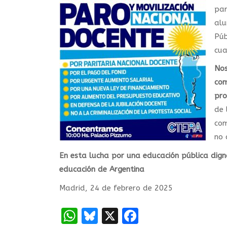
par
alu
Púb
cua
Nos
com
pro
de 
com
no 
En esta lucha por una educación pública dign
educación de Argentina
Madrid, 24 de febrero de 2025
WhatsApp
Bluesky
X
Facebook