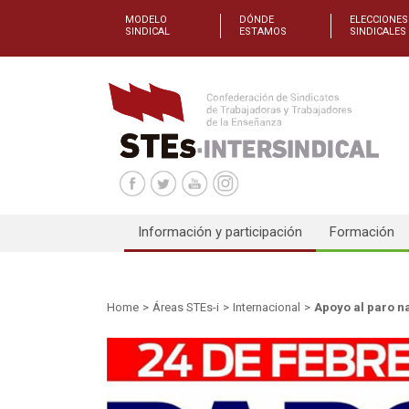
MODELO
DÓNDE
ELECCIONES
SINDICAL
ESTAMOS
SINDICALES
Información y participación
Formación
Home
>
Áreas STEs-i
>
Internacional
>
Apoyo al paro n