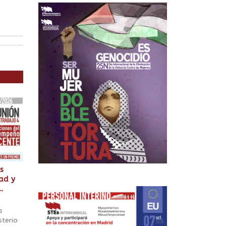
s
dad y
.
a
sterio