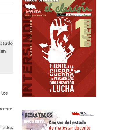
Estado
 en
 los
ocente
rtidas