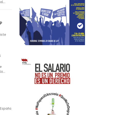
l...
FP
iste
a
de
a...
 España