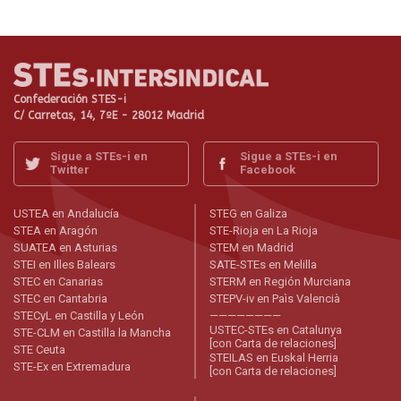
Confederación STES-i
C/ Carretas, 14, 7ºE - 28012 Madrid
Sigue a STEs-i en
Sigue a STEs-i en
Twitter
Facebook
USTEA en Andalucía
STEG en Galiza
STEA en Aragón
STE-Rioja en La Rioja
SUATEA en Asturias
STEM en Madrid
STEI en Illes Balears
SATE-STEs en Melilla
STEC en Canarias
STERM en Región Murciana
STEC en Cantabria
STEPV-iv en Paìs Valencià
STECyL en Castilla y León
————————
USTEC-STEs en Catalunya
STE-CLM en Castilla la Mancha
[con Carta de relaciones]
STE Ceuta
STEILAS en Euskal Herria
STE-Ex en Extremadura
[con Carta de relaciones]