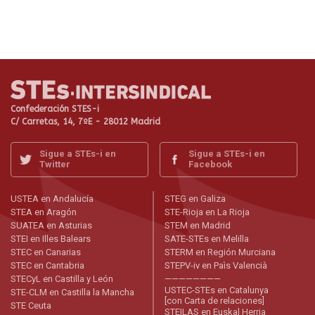
Confederación STES-i
C/ Carretas, 14, 7ºE - 28012 Madrid
Sigue a STEs-i en
Sigue a STEs-i en
Twitter
Facebook
USTEA en Andalucía
STEG en Galiza
STEA en Aragón
STE-Rioja en La Rioja
SUATEA en Asturias
STEM en Madrid
STEI en Illes Balears
SATE-STEs en Melilla
STEC en Canarias
STERM en Región Murciana
STEC en Cantabria
STEPV-iv en Paìs Valencià
STECyL en Castilla y León
————————
USTEC-STEs en Catalunya
STE-CLM en Castilla la Mancha
[con Carta de relaciones]
STE Ceuta
STEILAS en Euskal Herria